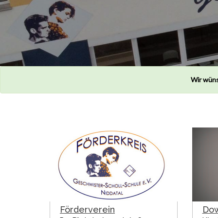
Wir wüns
Förderverein
Dow