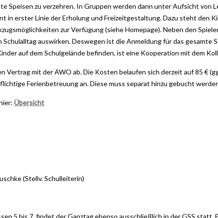
te Speisen zu verzehren. In Gruppen werden dann unter Aufsicht von 
nt in erster Linie der Erholung und Freizeitgestaltung. Dazu steht den
kzugsmöglichkeiten zur Verfügung (siehe Homepage). Neben den Spielerf
n Schulalltag auswirken. Deswegen ist die Anmeldung für das gesamte Sc
 Kinder auf dem Schulgelände befinden, ist eine Kooperation mit dem Kol
inen Vertrag mit der AWO ab. Die Kosten belaufen sich derzeit auf 85 €
flichtige Ferienbetreuung an. Diese muss separat hinzu gebucht werden.
hier:
Übersicht
schke (Stellv. Schulleiterin)
sen 5 bis 7, findet der Ganztag ebenso ausschließlich in der GSS statt. E