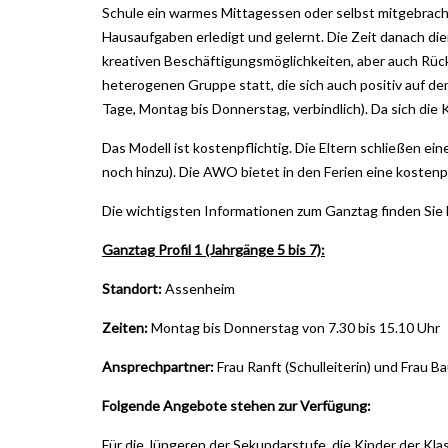
Schule ein warmes Mittagessen oder selbst mitgebrach
Hausaufgaben erledigt und gelernt. Die Zeit danach die
kreativen Beschäftigungsmöglichkeiten, aber auch Rüc
heterogenen Gruppe statt, die sich auch positiv auf de
Tage, Montag bis Donnerstag, verbindlich). Da sich die
Das Modell ist kostenpflichtig. Die Eltern schließen e
noch hinzu). Die AWO bietet in den Ferien eine kostenp
Die wichtigsten Informationen zum Ganztag finden Sie 
Ganztag Profil 1 (Jahrgänge 5 bis 7):
Standort:
Assenheim
Zeiten:
Montag bis Donnerstag von 7.30 bis 15.10 Uhr
Ansprechpartner:
Frau Ranft (Schulleiterin) und Frau Bau
Folgende Angebote stehen zur Verfügung:
Für die Jüngeren der Sekundarstufe, die Kinder der Klas